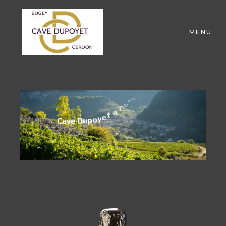
MENU
n
o
d
r
e
C
à
t
e
y
o
p
C
a
v
e
D
u